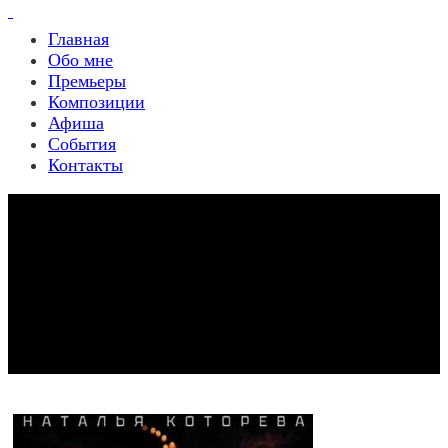
Главная
Обо мне
Премьеры
Композиции
Афиша
События
Контакты